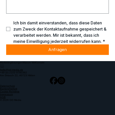
Ich bin damit einverstanden, dass diese Daten 
zum Zweck der Kontaktaufnahme gespeichert & 
verarbeitet werden. Mir ist bekannt, dass ich 
meine Einwilligung jederzeit widerrufen kann.
*
Anfragen
Marketinglösungen
Warum Wir
Kontakt
hello@gd-media.de
+49 (0) 2103 9780382
Am Strauch 22, 40723 Hilden
Datenschutz
Barrierefreiheit
Cookie-Richtlinie
Impressum
AGB
© 2026 GD Media