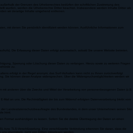
ng außerhalb der Grenzen des Urheberrechtes bedürfen der schriftlichen Zustimmung des
tellt wurden, werden die Urheberrechte Dritter beachtet. Insbesondere werden Inhalte Dritter als
rden wir derartige Inhalte umgehend entfernen.
, mit denen Sie persönlich identifiziert werden können. Ausführliche Informationen zum
frufs). Die Erfassung dieser Daten erfolgt automatisch, sobald Sie unsere Website betreten.
chtigung, Sperrung oder Löschung dieser Daten zu verlangen. Hierzu sowie zu weiteren Fragen
behörde zu.
tens erfolgt in der Regel anonym; das Surf-Verhalten kann nicht zu Ihnen zurückverfolgt
rung. Sie können dieser Analyse widersprechen. Über die Widerspruchsmöglichkeiten werden wir
meinsam mit anderen über die Zwecke und Mittel der Verarbeitung von personenbezogenen Daten (z.B.
er E-Mail an uns. Die Rechtmäßigkeit der bis zum Widerruf erfolgten Datenverarbeitung bleibt vom
 ist der Landesdatenschutzbeauftragte des Bundeslandes, in dem unser Unternehmen seinen Sitz
ode.html.
baren Format aushändigen zu lassen. Sofern Sie die direkte Übertragung der Daten an einen