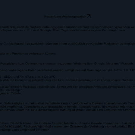
Kostenloses Analysegespräch
forderlich, damit die Website ordnungsgemäß funktioniert. Weitere Technologien verwenden wir nu
chnologien können z. B. Local Storage, Pixel, Tags oder browserbezogene Kennungen sein.
 Ihre Cookie-Auswahl zu speichern oder von Ihnen ausdrücklich gewünschte Funktionen zu ermögl
halte und Funktionen verbessern können.
 Ausspielung bzw. Optimierung interessenbezogener Werbung über Google, Meta und Microsoft.
personenbezogene Daten verarbeitet werden, erfolgt dies auf Grundlage von Art. 6 Abs. 1 lit. f D
 1 TDDDG und Art. 6 Abs. 1 lit. a DSGVO.
. Den Widerruf können Sie jederzeit über den Link „Cookie-Einstellungen“ im Footer unserer Websit
oder auf einzelne Websites beschränken. Soweit von den jeweiligen Anbietern bereitgestellt, kö
re-Einstellungen.
lgenden Tabelle.
tigkeit, Vollständigkeit und Aktualität der Inhalte kann ich jedoch keine Gewähr übernehmen. Als 
icht verpflichtet, übermittelte oder gespeicherte fremde Informationen zu überwachen oder nach 
n hiervon unberührt. Eine diesbezügliche Haftung ist jedoch erst ab dem Zeitpunkt der Kenntn
 haben. Deshalb können wir für diese fremden Inhalte auch keine Gewähr übernehmen. Für die Inhal
stöße überprüft. Rechtswidrige Inhalte waren zum Zeitpunkt der Verlinkung nicht erkennbar. Eine 