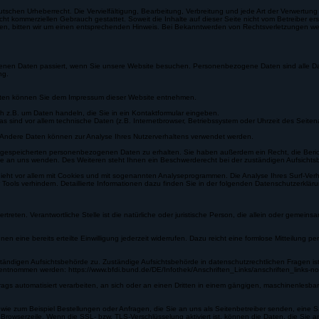
derartige Links umgehend entfernen.
eutschen Urheberrecht. Die Vervielfältigung, Bearbeitung, Verbreitung und jede Art der Verwertu
icht kommerziellen Gebrauch gestattet. Soweit die Inhalte auf dieser Seite nicht vom Betreiber ers
den, bitten wir um einen entsprechenden Hinweis. Bei Bekanntwerden von Rechtsverletzungen we
nen Daten passiert, wenn Sie unsere Website besuchen. Personenbezogene Daten sind alle Daten
ng.
tdaten können Sie dem Impressum dieser Website entnehmen.
ch z.B. um Daten handeln, die Sie in ein Kontaktformular eingeben.
ind vor allem technische Daten (z.B. Internetbrowser, Betriebssystem oder Uhrzeit des Seitenau
en. Andere Daten können zur Analyse Ihres Nutzerverhaltens verwendet werden.
er gespeicherten personenbezogenen Daten zu erhalten. Sie haben außerdem ein Recht, die Beri
 an uns wenden. Des Weiteren steht Ihnen ein Beschwerderecht bei der zuständigen Aufsichts
eht vor allem mit Cookies und mit sogenannten Analyseprogrammen. Die Analyse Ihres Surf-Verhal
Tools verhindern. Detaillierte Informationen dazu finden Sie in der folgenden Datenschutzerklä
vertreten. Verantwortliche Stelle ist die natürliche oder juristische Person, die allein oder ge
en eine bereits erteilte Einwilligung jederzeit widerrufen. Dazu reicht eine formlose Mitteilung p
uständigen Aufsichtsbehörde zu. Zuständige Aufsichtsbehörde in datenschutzrechtlichen Fragen
entnommen werden: https://www.bfdi.bund.de/DE/Infothek/Anschriften_Links/anschriften_links-n
rtrags automatisiert verarbeiten, an sich oder an einen Dritten in einem gängigen, maschinenles