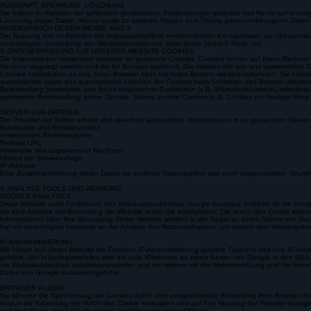
Diese Seite nutzt aus Sicherheitsgründen und zum Schutz der Übertragung vertraulicher Inhalte
Adresszeile des Browsers von “http://” auf “https://” wechselt und an dem Schloss-Symbol in Ihre
AUSKUNFT, SPERRUNG, LÖSCHUNG
Sie haben im Rahmen der geltenden gesetzlichen Bestimmungen jederzeit das Recht auf unentg
Löschung dieser Daten. Hierzu sowie zu weiteren Fragen zum Thema personenbezogene Daten 
WIDERSPRUCH GEGEN WERBE-MAILS
Der Nutzung von im Rahmen der Impressumspflicht veröffentlichten Kontaktdaten zur Übersendung v
unverlangten Zusendung von Werbeinformationen, etwa durch Spam-E-Mails, vor.
3. DATENERFASSUNG AUF UNSERER WEBSITE COOKIES
Die Internetseiten verwenden teilweise so genannte Cookies. Cookies richten auf Ihrem Rechner 
Rechner abgelegt werden und die Ihr Browser speichert. Die meisten der von uns verwendeten C
Cookies ermöglichen es uns, Ihren Browser beim nächsten Besuch wiederzuerkennen. Sie können I
ausschließen sowie das automatische Löschen der Cookies beim Schließen des Browser aktivieren
Bereitstellung bestimmter, von Ihnen erwünschter Funktionen (z.B. Warenkorbfunktion) erforderli
optimierten Bereitstellung seiner Dienste. Soweit andere Cookies (z.B. Cookies zur Analyse Ihre
SERVER-LOG-DATEIEN
Der Provider der Seiten erhebt und speichert automatisch Informationen in so genannten Server-L
Browsertyp und Browserversion
verwendetes Betriebssystem
Referrer URL
Hostname des zugreifenden Rechners
Uhrzeit der Serveranfrage
IP-Adresse
Eine Zusammenführung dieser Daten mit anderen Datenquellen wird nicht vorgenommen. Grundlage f
4. ANALYSE TOOLS UND WERBUNG
GOOGLE ANALYTICS
Diese Website nutzt Funktionen des Webanalysedienstes Google Analytics. Anbieter ist die Goo
die eine Analyse der Benutzung der Website durch Sie ermöglichen. Die durch den Cookie erze
Informationen über Ihre Benutzung dieser Website werden in der Regel an einen Server von Goog
hat ein berechtigtes Interesse an der Analyse des Nutzerverhaltens, um sowohl sein Webangebo
IP ANONYMISIERUNG
Wir haben auf dieser Website die Funktion IP-Anonymisierung aktiviert. Dadurch wird Ihre IP-A
gekürzt. Nur in Ausnahmefällen wird die volle IPAdresse an einen Server von Google in den USA
die Websiteaktivitäten zusammenzustellen und um weitere mit der Websitenutzung und der Inter
Daten von Google zusammengeführt.
BROWSER PLUGIN
Sie können die Speicherung der Cookies durch eine entsprechende Einstellung Ihrer Browser-Sof