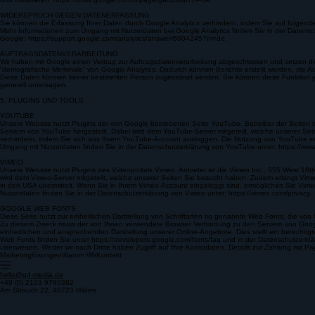
hinaus die Erfassung der durch den Cookie erzeugten und auf Ihre Nutzung der Website bezogen
und installieren: https://tools.google.com/dlpage/gaoptout?hl=de.
WIDERSPRUCH GEGEN DATENERFASSUNG
Sie können die Erfassung Ihrer Daten durch Google Analytics verhindern, indem Sie auf folgenden
Mehr Informationen zum Umgang mit Nutzerdaten bei Google Analytics finden Sie in der Datensc
Google: https://support.google.com/analytics/answer/6004245?hl=de.
AUFTRAGSDATENVERARBEITUNG
Wir haben mit Google einen Vertrag zur Auftragsdatenverarbeitung abgeschlossen und setzen di
“demografische Merkmale” von Google Analytics. Dadurch können Berichte erstellt werden, die
Diese Daten können keiner bestimmten Person zugeordnet werden. Sie können diese Funktion jed
generell untersagen.
5. PLUGINS UND TOOLS
YOUTUBE
Unsere Website nutzt Plugins der von Google betriebenen Seite YouTube. Betreiber der Seiten
Servern von YouTube hergestellt. Dabei wird dem YouTube-Server mitgeteilt, welche unserer Sei
verhindern, indem Sie sich aus Ihrem YouTube-Account ausloggen. Die Nutzung von YouTube erfolg
Umgang mit Nutzerdaten finden Sie in der Datenschutzerklärung von YouTube unter: https://www.go
VIMEO
Unsere Website nutzt Plugins des Videoportals Vimeo. Anbieter ist die Vimeo Inc., 555 West 18
wird dem Vimeo-Server mitgeteilt, welche unserer Seiten Sie besucht haben. Zudem erlangt Vime
in den USA übermittelt. Wenn Sie in Ihrem Vimeo-Account eingeloggt sind, ermöglichen Sie Vime
Nutzerdaten finden Sie in der Datenschutzerklärung von Vimeo unter: https://vimeo.com/privacy.
GOOGLE WEB FONTS
Diese Seite nutzt zur einheitlichen Darstellung von Schriftarten so genannte Web Fonts, die von 
Zu diesem Zweck muss der von Ihnen verwendete Browser Verbindung zu den Servern von Google
einheitlichen und ansprechenden Darstellung unserer Online-Angebote. Dies stellt ein berechtigt
Web Fonts finden Sie unter https://developers.google.com/fonts/faq und in der Datenschutzerklä
überwiesen. Weder wir noch Dritte haben Zugriff auf Ihre Kontodaten. Details zur Zahlung mit
Marketinglösungen
Warum Wir
Kontakt
hello@gd-media.de
+49 (0) 2103 9780382
Am Strauch 22, 40723 Hilden