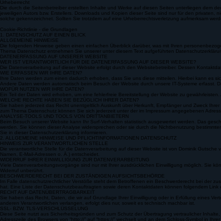
einer Rechtsverletzung nicht zumutbar. Bei Bekanntwerden von Rechtsverletzungen werden wir 
Urheberrecht
Die durch die Seitenbetreiber erstellten Inhalte und Werke auf diesen Seiten unterliegen dem d
jeweiligen Autors bzw. Erstellers. Downloads und Kopien dieser Seite sind nur für den privaten, n
solche gekennzeichnet. Sollten Sie trotzdem auf eine Urheberrechtsverletzung aufmerksam wer
Cookie-Richtlinie - die Grundlagen
1. DATENSCHUTZ AUF EINEN BLICK
ALLGEMEINE HINWEISE
Die folgenden Hinweise geben einen einfachen Überblick darüber, was mit Ihren personenbezoge
Thema Datenschutz entnehmen Sie unserer unter diesem Text aufgeführten Datenschutzerkläru
DATENERFASSUNG AUF UNSERER WEBSITE
WER IST VERANTWORTLICH FÜR DIE DATENERFASSUNG AUF DIESER WEBSITE?
Die Datenverarbeitung auf dieser Website erfolgt durch den Websitebetreiber. Dessen Kontak
WIE ERFASSEN WIR IHRE DATEN?
Ihre Daten werden zum einen dadurch erhoben, dass Sie uns diese mitteilen. Hierbei kann es si
Andere Daten werden automatisch beim Besuch der Website durch unsere IT-Systeme erfasst. Das s
WOFÜR NUTZEN WIR IHRE DATEN?
Ein Teil der Daten wird erhoben, um eine fehlerfreie Bereitstellung der Website zu gewährleist
WELCHE RECHTE HABEN SIE BEZÜGLICH IHRER DATEN?
Sie haben jederzeit das Recht unentgeltlich Auskunft über Herkunft, Empfänger und Zweck Ihr
zum Thema Datenschutz können Sie sich jederzeit unter der im Impressum angegebenen Adresse
ANALYSE-TOOLS UND TOOLS VON DRITTANBIETERN
Beim Besuch unserer Website kann Ihr Surf-Verhalten statistisch ausgewertet werden. Das geschi
werden. Sie können dieser Analyse widersprechen oder sie durch die Nichtbenutzung bestimmter 
Sie in dieser Datenschutzerklärung informieren.
2. ALLGEMEINE HINWEISE UND PFLICHTINFORMATIONEN DATENSCHUTZ
HINWEIS ZUR VERANTWORTLICHEN STELLE
Die verantwortliche Stelle für die Datenverarbeitung auf dieser Website ist von Dominik Gutsche 
Namen, E-Mail-Adressen o. Ä.) entscheidet.
WIDERRUF IHRER EINWILLIGUNG ZUR DATENVERARBEITUNG
Viele Datenverarbeitungsvorgänge sind nur mit Ihrer ausdrücklichen Einwilligung möglich. Sie könn
Widerruf unberührt.
BESCHWERDERECHT BEI DER ZUSTÄNDIGEN AUFSICHTSBEHÖRDE
Im Falle datenschutzrechtlicher Verstöße steht dem Betroffenen ein Beschwerderecht bei der z
hat. Eine Liste der Datenschutzbeauftragten sowie deren Kontaktdaten können folgendem Link 
RECHT AUF DATENÜBERTRAGBARKEIT
Sie haben das Recht, Daten, die wir auf Grundlage Ihrer Einwilligung oder in Erfüllung eines Ve
anderen Verantwortlichen verlangen, erfolgt dies nur, soweit es technisch machbar ist.
SSL- BZW. TLS-VERSCHLÜSSELUNG