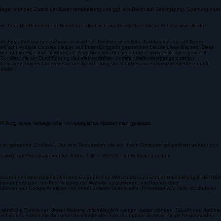
 SSL-bzw. TLS-Verschlüsselung. Eine verschlüsselte Verbindung erkennen Sie daran, dass die
n uns übermitteln, nicht von Dritten mitgelesen werden.
nger und den Zweck der Datenverarbeitung und ggf. ein Recht auf Berichtigung, Sperrung oder
hen. Die Betreiber der Seiten behalten sich ausdrücklich rechtliche Schritte im Falle der
cher, effektiver und sicherer zu machen. Cookies sind kleine Textdateien, die auf Ihrem
löscht. Andere Cookies bleiben auf Ihrem Endgerät gespeichert bis Sie diese löschen. Diese
s nur im Einzelfall erlauben, die Annahme von Cookies für bestimmte Fälle oder generell
. Cookies, die zur Durchführung des elektronischen Kommunikationsvorgangs oder zur
at ein berechtigtes Interesse an der Speicherung von Cookies zur technisch fehlerfreien und
andelt.
füllung eines Vertrags oder vorvertraglicher Maßnahmen gestattet.
t so genannte „Cookies“. Das sind Textdateien, die auf Ihrem Computer gespeichert werden und
folgt auf Grundlage von Art. 6 Abs. 1 lit. f DSGVO. Der Websitebetreiber
gsstaaten des Abkommens über den Europäischen Wirtschaftsraum vor der Übermittlung in die USA
rmationen benutzen, um Ihre Nutzung der Website auszuwerten, um Reports über
ahmen von Google Analytics von Ihrem Browser übermittelte IP-Adresse wird nicht mit anderen
ht sämtliche Funktionen dieser Website vollumfänglich werden nutzen können. Sie können darüber