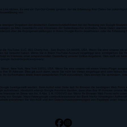
en Daten (inkl. Ihrer IP-Adresse) an Google sowie die Verarbeitung dieser Daten durch Google 
 Link klicken. Es wird ein Opt-Out-Cookie gesetzt, der die Erfassung Ihrer Daten bei zukünftige
hutzerklärung von
e strengen Vorgaben der deutschen Datenschutzbehörden bei der Nutzung von Google Analytics v
 Aussagen zu Alter, Geschlecht und Interessen der Seitenbesucher enthalten. Diese Daten stam
erzeit über die Anzeigeneinstellungen in Ihrem Google-Konto deaktivieren oder die Erfassung I
 ist die YouTube, LLC, 901 Cherry Ave., San Bruno, CA 94066, USA. Wenn Sie eine unserer mit 
ten Sie besucht haben. Wenn Sie in Ihrem YouTube-Account eingeloggt sind, ermöglichen Sie You
t im Interesse einer ansprechenden Darstellung unserer Online-Angebote. Dies stellt ein berech
ogle.de/intl/de/policies/privacy.
th Street, New York, New York 10011, USA. Wenn Sie eine unserer mit einem Vimeo-Plugin ausges
o Ihre IP-Adresse. Dies gilt auch dann, wenn Sie nicht bei Vimeo eingeloggt sind oder keinen 
o, Ihr Surfverhalten direkt Ihrem persönlichen Profil zuzuordnen. Dies können Sie verhindern, 
Google bereitgestellt werden. Beim Aufruf einer Seite lädt Ihr Browser die benötigten Web Fonts 
 aufnehmen. Hierdurch erlangt Google Kenntnis darüber, dass über Ihre IP-Adresse unsere Web
es Interesse im Sinne von Art. 6 Abs. 1 lit. f DSGVO dar. Wenn Ihr Browser Web Fonts nicht unte
rung von Google: https://www.google.com/policies/privacy/ der Bank hierfür hinterlegten Authent
 Paydirekt entnehmen Sie den AGB und den Datenschutzbestimmungen von Paydirekt unter: https:/