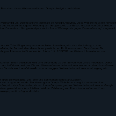
verhindern, indem Sie das unter dem folgenden Link verfügbare Browser-Plugin herunterladen
n Besuchen dieser Website verhindert: Google Analytics deaktivieren.
ollständig um. Demografische Merkmale bei Google Analytics. Diese Website nutzt die Funktion
men aus interessenbezogener Werbung von Google sowie aus Besucherdaten von Drittanbietern.
hrer Daten durch Google Analytics wie im Punkt “Widerspruch gegen Datenerfassung” dargestellt
einem YouTube-Plugin ausgestatteten Seiten besuchen, wird eine Verbindung zu den
Tube, Ihr Surfverhalten direkt Ihrem persönlichen Profil zuzuordnen. Dies können Sie
tigtes Interesse im Sinne von Art. 6 Abs. 1 lit. f DSGVO dar. Weitere Informationen zum
tatteten Seiten besuchen, wird eine Verbindung zu den Servern von Vimeo hergestellt. Dabei
Account bei Vimeo besitzen. Die von Vimeo erfassten Informationen werden an den Vimeo-Server
indem Sie sich aus Ihrem Vimeo-Account ausloggen. Weitere Informationen zum Umgang mit
in ihren Browsercache, um Texte und Schriftarten korrekt anzuzeigen.
site aufgerufen wurde. Die Nutzung von Google Web Fonts erfolgt im Interesse einer
rstützt, wird eine Standardschrift von Ihrem Computer genutzt. Weitere Informationen zu Google
ifizierungsverfahrens. Anschließend wird der Zahlbetrag von Ihrem Konto auf unser Konto
/www.paydirekt.de/agb/index.html.