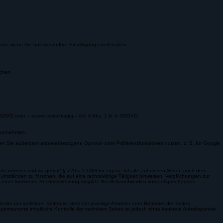
r, wenn Sie uns hierzu Ihre Einwilligung erteilt haben.
ichen.
SGVO oder – soweit einschlägig – Art. 6 Abs. 1 lit. b DSGVO.
e vornehmen.
nnen Sie außerdem anbieterbezogene Opt-out- oder Präferenzfunktionen nutzen, z. B. für Google
Diensteanbieter sind wir gemäß § 7 Abs.1 TMG für eigene Inhalte auf diesen Seiten nach den
Umständen zu forschen, die auf eine rechtswidrige Tätigkeit hinweisen. Verpflichtungen zur
is einer konkreten Rechtsverletzung möglich. Bei Bekanntwerden von entsprechenden
te der verlinkten Seiten ist stets der jeweilige Anbieter oder Betreiber der Seiten
permanente inhaltliche Kontrolle der verlinkten Seiten ist jedoch ohne konkrete Anhaltspunkte