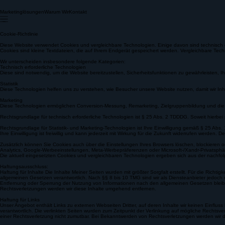
Marketinglösungen
Warum Wir
Kontakt
Cookie-Richtlinie
Diese Website verwendet Cookies und vergleichbare Technologien. Einige davon sind technisch er
Cookies sind kleine Textdateien, die auf Ihrem Endgerät gespeichert werden. Vergleichbare Te
Wir unterscheiden insbesondere folgende Kategorien:
Technisch erforderliche Technologien
Diese sind notwendig, um die Website bereitzustellen, Sicherheitsfunktionen zu gewährleisten,
Statistik
Diese Technologien helfen uns zu verstehen, wie Besucher unsere Website nutzen, damit wir In
Marketing
Diese Technologien ermöglichen Conversion-Messung, Remarketing, Zielgruppenbildung und die
Rechtsgrundlage für technisch erforderliche Technologien ist § 25 Abs. 2 TDDDG. Soweit hierbei 
Rechtsgrundlage für Statistik- und Marketing-Technologien ist Ihre Einwilligung gemäß § 25 Abs.
Ihre Einwilligung ist freiwillig und kann jederzeit mit Wirkung für die Zukunft widerrufen werden
Zusätzlich können Sie Cookies auch über die Einstellungen Ihres Browsers löschen, blockieren 
Analytics, Google-Werbeeinstellungen, Meta-Werbepräferenzen oder Microsoft-/Xandr-Privatsphä
Die aktuell eingesetzten Cookies und vergleichbaren Technologien ergeben sich aus der nachfo
Haftungsausschluss:
Haftung für Inhalte Die Inhalte Meiner Seiten wurden mit größter Sorgfalt erstellt. Für die Rich
allgemeinen Gesetzen verantwortlich. Nach §§ 8 bis 10 TMG sind wir als Diensteanbieter jedoch n
Entfernung oder Sperrung der Nutzung von Informationen nach den allgemeinen Gesetzen bleibe
Rechtsverletzungen werden wir diese Inhalte umgehend entfernen.
Haftung für Links
Unser Angebot enthält Links zu externen Webseiten Dritter, auf deren Inhalte wir keinen Einfluss
verantwortlich. Die verlinkten Seiten wurden zum Zeitpunkt der Verlinkung auf mögliche Rechtsver