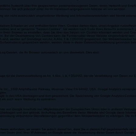
, wie zum Beispiel Bestellungen oder Anfragen, die Sie an uns als Seitenbetreiber senden, eine
r Browserzeile. Wenn die SSL- bzw. TLS-Verschlüsselung aktiviert ist, können die Daten, die Sie a
eltliche Auskunft über Ihre gespeicherten personenbezogenen Daten, deren Herkunft und Empfä
können Sie sich jederzeit unter der im Impressum angegebenen Adresse an uns wenden.
on nicht ausdrücklich angeforderter Werbung und Informationsmaterialien wird hiermit widersproc
keinen Schaden an und enthalten keine Viren. Cookies dienen dazu, unser Angebot nutzerfreundli
ookies sind so genannte “Session-Cookies”. Sie werden nach Ende Ihres Besuchs automatisch ge
hren Browser so einstellen, dass Sie über das Setzen von Cookies informiert werden und Cookie
. Bei der Deaktivierung von Cookies kann die Funktionalität dieser Website eingeschränkt sein
ch sind, werden auf Grundlage von Art. 6 Abs. 1 lit. f DSGVO gespeichert. Der Websitebetreiber h
s Surfverhaltens) gespeichert werden, werden diese in dieser Datenschutzerklärung gesondert beh
og-Dateien, die Ihr Browser automatisch an uns übermittelt. Dies sind:
ür die Datenverarbeitung ist Art. 6 Abs. 1 lit. f DSGVO, der die Verarbeitung von Daten zur Er
gle Inc., 1600 Amphitheatre Parkway, Mountain View, CA 94043, USA. Google Analytics verwende
ugten
le in den USA übertragen und dort gespeichert. Die Speicherung von Google-Analytics-Cookies er
t als auch seine Werbung zu optimieren.
dresse von Google innerhalb von Mitgliedstaaten der Europäischen Union oder in anderen Vertra
 übertragen und dort gekürzt. Im Auftrag des Betreibers dieser Website wird Google diese Info
netnutzung verbundene Dienstleistungen gegenüber dem Websitebetreiber zu erbringen. Die im R
tware verhindern; wir weisen Sie jedoch darauf hin, dass Sie in diesem Fall gegebenenfalls nic