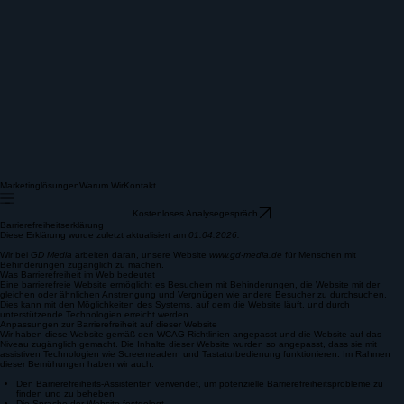
Marketinglösungen
Warum Wir
Kontakt
Kostenloses Analysegespräch
Barrierefreiheitserklärung
Diese Erklärung wurde zuletzt aktualisiert am
01.04.2026.
Wir bei
GD Media
arbeiten daran, unsere Website
www.gd-media.de
für Menschen mit
Behinderungen zugänglich zu machen.
Was Barrierefreiheit im Web bedeutet
Eine barrierefreie Website ermöglicht es Besuchern mit Behinderungen, die Website mit der
gleichen oder ähnlichen Anstrengung und Vergnügen wie andere Besucher zu durchsuchen.
Dies kann mit den Möglichkeiten des Systems, auf dem die Website läuft, und durch
unterstützende Technologien erreicht werden.
Anpassungen zur Barrierefreiheit auf dieser Website
Wir haben diese Website gemäß den WCAG-Richtlinien angepasst und die Website auf das
Niveau zugänglich gemacht. Die Inhalte dieser Website wurden so angepasst, dass sie mit
assistiven Technologien wie Screenreadern und Tastaturbedienung funktionieren. Im Rahmen
dieser Bemühungen haben wir auch:
Den Barrierefreiheits-Assistenten verwendet, um potenzielle Barrierefreiheitsprobleme zu