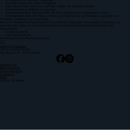
finden und zu beheben
Die Sprache der Website festgelegt
Die Reihenfolge der Seiten festgelegt
Klare Überschriftenstrukturen auf allen Seiten der Website definiert
Alternativtexte zu Bildern hinzugefügt
Farbkombinationen implementiert, die den erforderlichen Farbkontrast erfüllen
Sichergestellt, dass alle Videos, Audios und Dateien auf der Website zugänglich sind
Anfragen, Probleme und Vorschläge
Wenn ein Barrierefreiheitsproblem auf der Website festgestellt oder weitere Unterstützung
benötigt wird, bitten wir um Kontaktaufnahme mit dem Barrierefreiheitskoordinator der
Organisation:
Dominik Gutsche
hello@gd-media.de
Marketinglösungen
Warum Wir
Kontakt
hello@gd-media.de
+49 (0) 2103 9780382
Am Strauch 22, 40723 Hilden
Datenschutz
Barrierefreiheit
Cookie-Richtlinie
Impressum
AGB
© 2026 GD Media