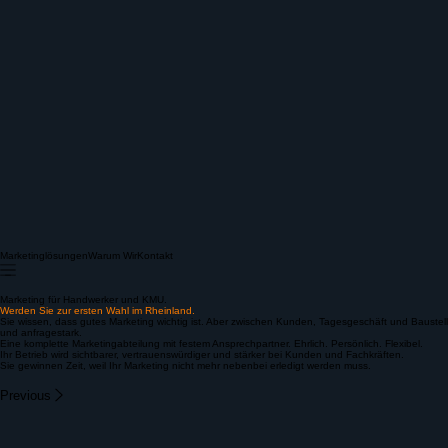
Marketinglösungen
Warum Wir
Kontakt
Marketing für Handwerker und KMU.
Werden Sie zur ersten Wahl
im Rheinland.
Sie wissen, dass gutes Marketing wichtig ist. Aber zwischen Kunden, Tagesgeschäft und Baustellen
und anfragestark.
Eine komplette Marketingabteilung mit festem Ansprechpartner. Ehrlich. Persönlich. Flexibel.
Ihr Betrieb wird sichtbarer, vertrauenswürdiger und stärker bei Kunden und Fachkräften.
Sie gewinnen Zeit, weil Ihr Marketing nicht mehr nebenbei erledigt werden muss.
Previous